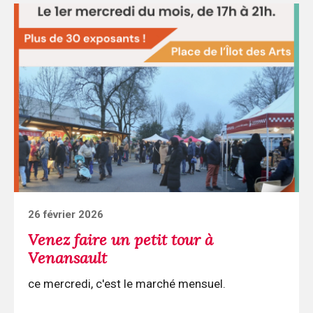
Continuer
la
lecture
Venez
faire
un
petit
tour
à
Venansault
Posted
26 février 2026
on
Venez faire un petit tour à
Venansault
ce mercredi, c'est le marché mensuel.