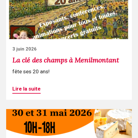
des
champs
à
Menilmontant
Posted
3 juin 2026
on
La clé des champs à Menilmontant
fête ses 20 ans!
Lire la suite
Continuer
la
lecture