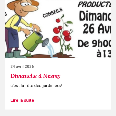
lecture
Dimanche
à
Nesmy
Posted
24 avril 2026
on
Dimanche à Nesmy
c'est la fête des jardiniers!
Lire la suite