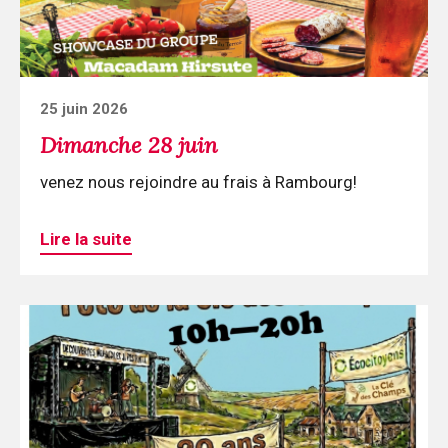
Posted
25 juin 2026
on
Dimanche 28 juin
venez nous rejoindre au frais à Rambourg!
Lire la suite
Continuer
la
lecture
La
clé