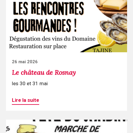
Le
château
de
Rosnay
Posted
26 mai 2026
on
Le château de Rosnay
les 30 et 31 mai
Lire la suite
Continuer
la