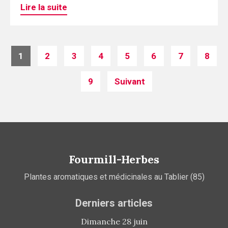
Lire la suite
Posts
1
2
3
4
5
6
7
8
navigation
9
Suivant
Fourmill-Herbes
Plantes aromatiques et médicinales au Tablier (85)
Derniers articles
Dimanche 28 juin