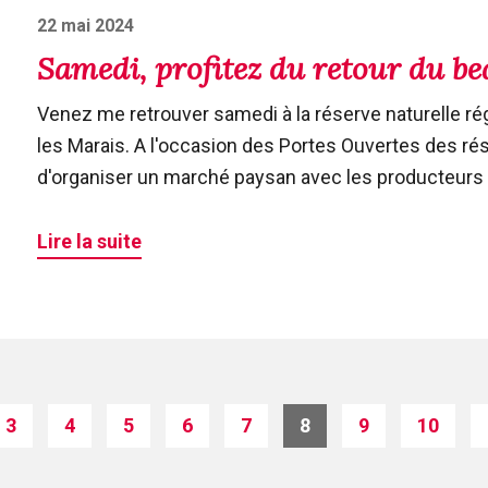
Posted
22 mai 2024
on
Samedi, profitez du retour du be
Venez me retrouver samedi à la réserve naturelle ré
les Marais. A l'occasion des Portes Ouvertes des ré
d'organiser un marché paysan avec les producteurs q
Lire la suite
3
4
5
6
7
8
9
10