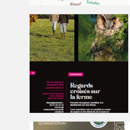
Continuer
la
lecture
Regards
croisés
sur
la
ferme
Continuer