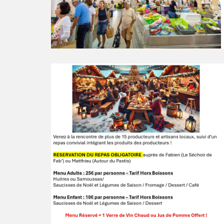
Continuer
la
lecture
Un
petit
dernier...