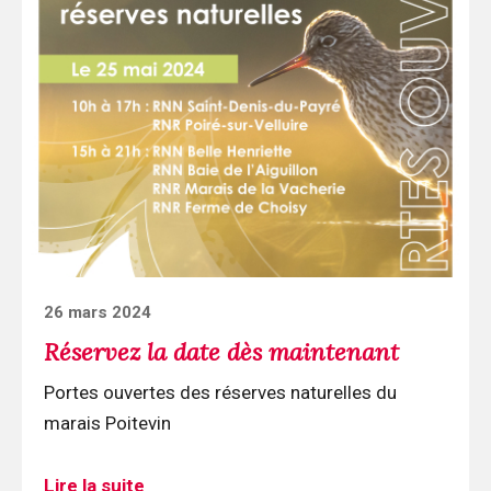
la
lecture
Réservez
la
date
dès
maintenant
Posted
26 mars 2024
on
Réservez la date dès maintenant
Portes ouvertes des réserves naturelles du
marais Poitevin
Lire la suite