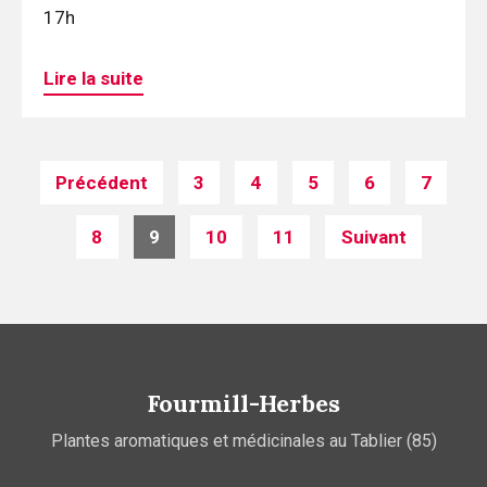
17h
Lire la suite
Posts
Précédent
3
4
5
6
7
navigation
8
9
10
11
Suivant
Fourmill-Herbes
Plantes aromatiques et médicinales au Tablier (85)