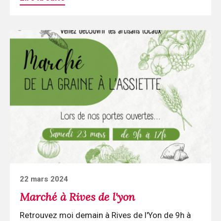
Continuer
la
lecture
Marché
à
Rives
de
l'yon
Posted
22 mars 2024
on
Marché à Rives de l'yon
Retrouvez moi demain à Rives de l'Yon de 9h à