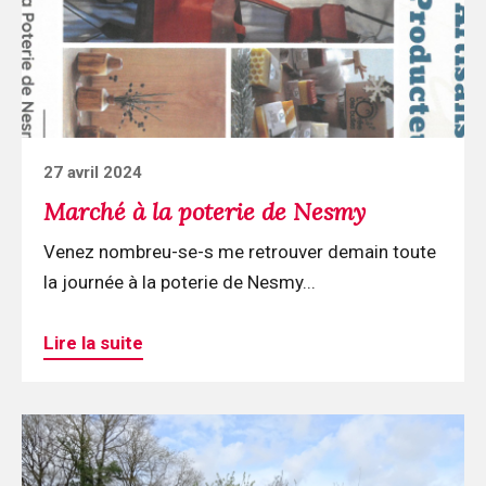
la
poterie
de
Nesmy
Posted
27 avril 2024
on
Marché à la poterie de Nesmy
Venez nombreu-se-s me retrouver demain toute
la journée à la poterie de Nesmy...
Lire la suite
Continuer
la