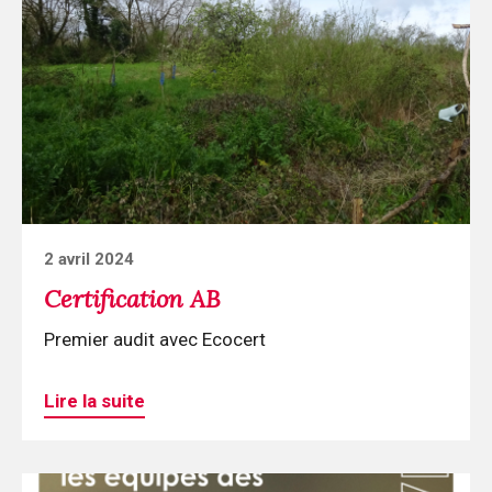
lecture
Certification
AB
Posted
2 avril 2024
on
Certification AB
Premier audit avec Ecocert
Lire la suite
Continuer