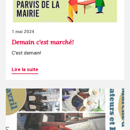
Posted
1 mai 2024
on
Demain c'est marché!
C'est demain!
Lire la suite
Continuer
la
lecture
Marché
à