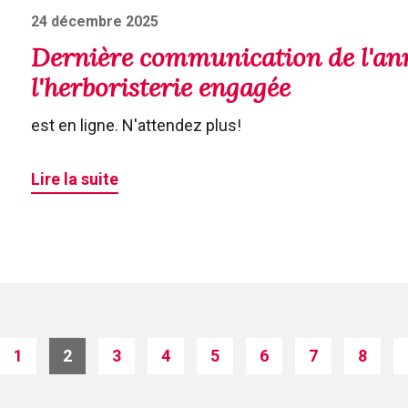
Posted
24 décembre 2025
on
Dernière communication de l'anné
l'herboristerie engagée
est en ligne. N'attendez plus!
Lire la suite
1
2
3
4
5
6
7
8