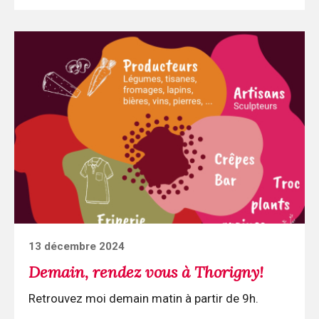
Continuer
la
lecture
Demain,
rendez
vous
à
Thorigny!
Posted
13 décembre 2024
on
Demain, rendez vous à Thorigny!
Retrouvez moi demain matin à partir de 9h.