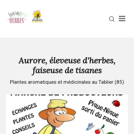
Men
Aurore, éleveuse d'herbes,
faiseuse de tisanes
Plantes aromatiques et médicinales au Tablier (85)
Continuer
la
lecture
Fête
des