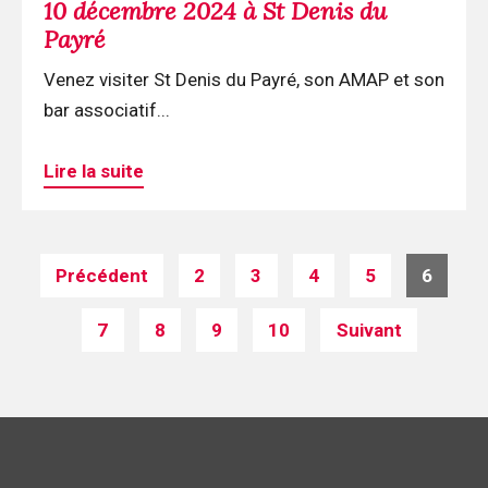
10 décembre 2024 à St Denis du
Denis
Payré
du
Venez visiter St Denis du Payré, son AMAP et son
Payré
bar associatif...
Lire la suite
Posts
Précédent
2
3
4
5
6
navigation
7
8
9
10
Suivant