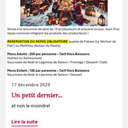
Continuer
la
lecture
Un
petit
dernier...
Posted
17 décembre 2024
on
Un petit dernier...
et non le moindre!
Lire la suite