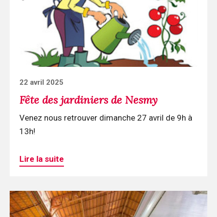
jardiniers
de
Nesmy
Posted
22 avril 2025
on
Fête des jardiniers de Nesmy
Venez nous retrouver dimanche 27 avril de 9h à
13h!
Lire la suite
Continuer
la