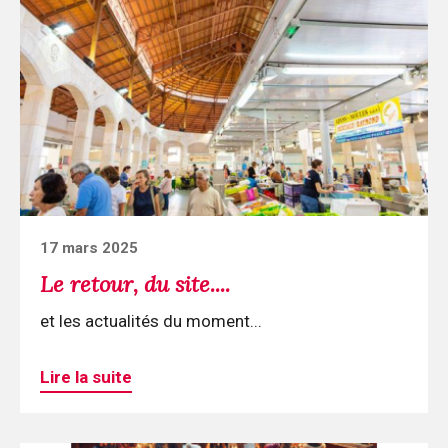
lecture
Le
retour,
du
site....
Posted
17 mars 2025
on
Le retour, du site....
et les actualités du moment...
Lire la suite