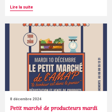
Lire la suite
Continuer
la
lecture
Petit
marché
de
producteurs
mardi
10
décembre
2024
Posted
8 décembre 2024
à
on
Petit marché de producteurs mardi
St