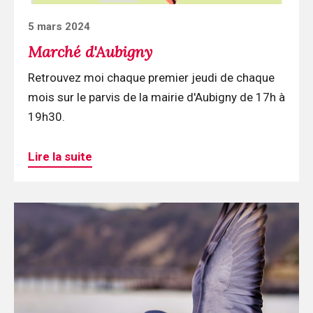
Posted
5 mars 2024
on
Marché d'Aubigny
Retrouvez moi chaque premier jeudi de chaque
mois sur le parvis de la mairie d'Aubigny de 17h à
19h30.
Lire la suite
Continuer
la
lecture
Panne
de
téléphone