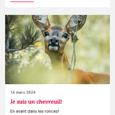
Continuer
la
lecture
Je
suis
un
chevreuil!
Posted
16 mars 2024
on
Je suis un chevreuil!
En avant dans les ronces!