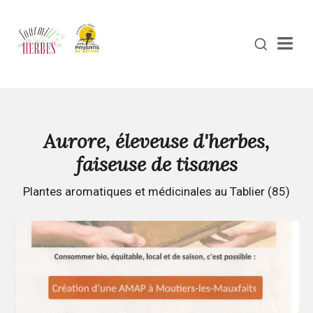
Men
Aurore, éleveuse d'herbes,
faiseuse de tisanes
Plantes aromatiques et médicinales au Tablier (85)
Continuer
la
lecture
AMAP
des