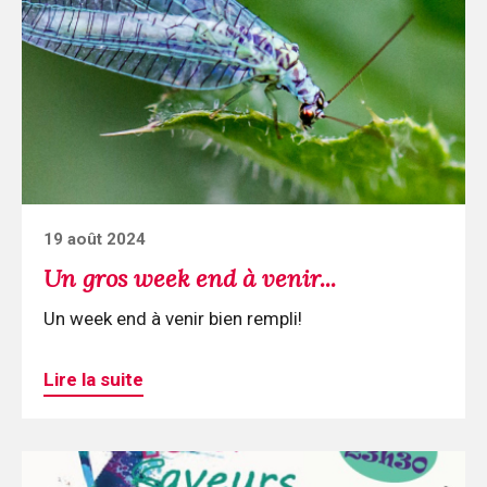
Un
gros
week
end
à
venir...
Posted
19 août 2024
on
Un gros week end à venir...
Un week end à venir bien rempli!
Lire la suite
Continuer