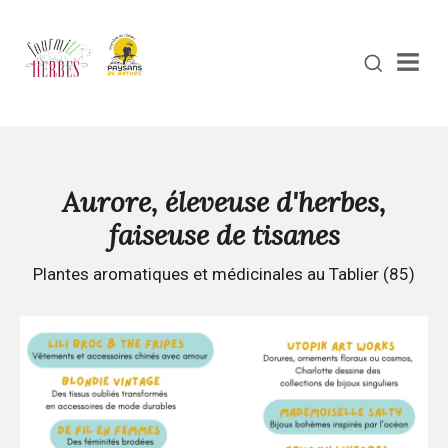
Men
Aurore, éleveuse d'herbes,
faiseuse de tisanes
Plantes aromatiques et médicinales au Tablier (85)
Continuer
la
lecture
Samedi
24