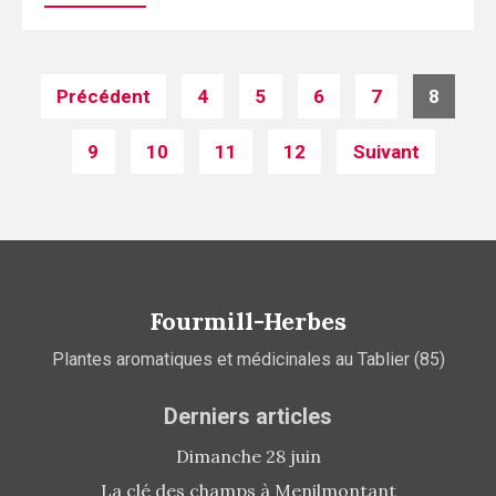
Posts
Précédent
4
5
6
7
8
navigation
9
10
11
12
Suivant
Fourmill-Herbes
Plantes aromatiques et médicinales au Tablier (85)
Derniers articles
Dimanche 28 juin
La clé des champs à Menilmontant