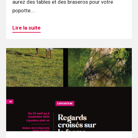
aurez des tables et des braseros pour votre
popotte....
Lire la suite
Continuer
la
lecture
Regards
croisés
sur
la
ferme