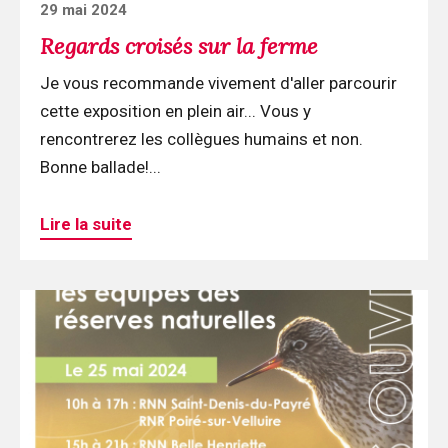
Posted
29 mai 2024
on
Regards croisés sur la ferme
Je vous recommande vivement d'aller parcourir
cette exposition en plein air... Vous y
rencontrerez les collègues humains et non.
Bonne ballade!...
Lire la suite
Continuer
la
lecture
Samedi,
profitez
du