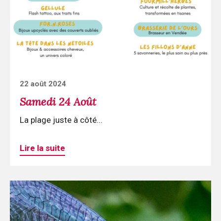
Août
Posted
22 août 2024
on
Samedi 24 Août
La plage juste à côté...
Lire la suite
Continuer
la
lecture