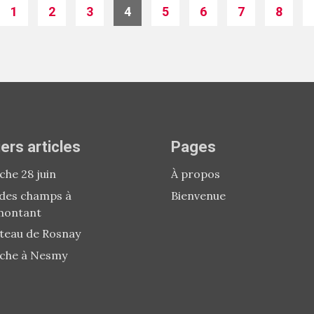
1
2
3
4
5
6
7
8
ers articles
Pages
he 28 juin
À propos
 des champs à
Bienvenue
montant
teau de Rosnay
che à Nesmy