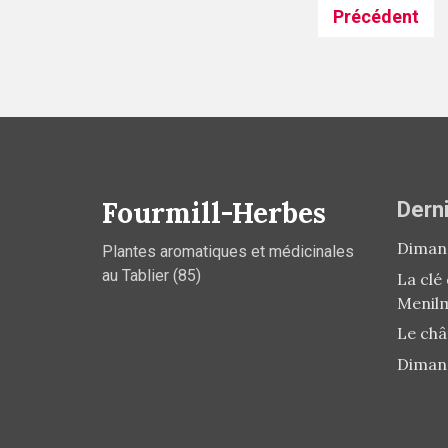
Posts
Précédent
navigation
Fourmill-Herbes
Derni
Dimanc
Plantes aromatiques et médicinales
au Tablier (85)
La clé
Menil
Le châ
Diman