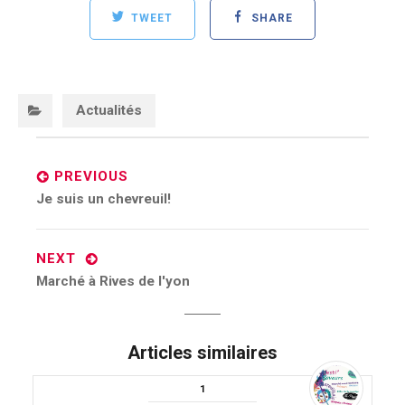
TWEET
SHARE
Categories:
Actualités
Post
navigation
PREVIOUS
Previous
Je suis un chevreuil!
post:
NEXT
Next
Marché à Rives de l'yon
post:
Articles similaires