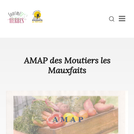
Men
AMAP des Moutiers les
Mauxfaits