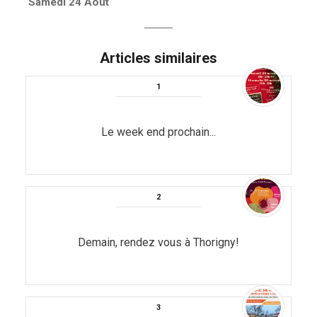
Next
Samedi 24 Août
post:
Articles similaires
Le week end prochain...
Demain, rendez vous à Thorigny!