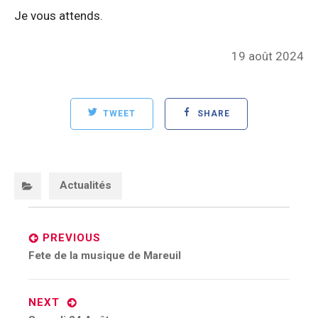
Je vous attends.
Posted
19 août 2024
on
TWEET
SHARE
Categories:
Actualités
Post
navigation
PREVIOUS
Previous
Fete de la musique de Mareuil
post:
NEXT