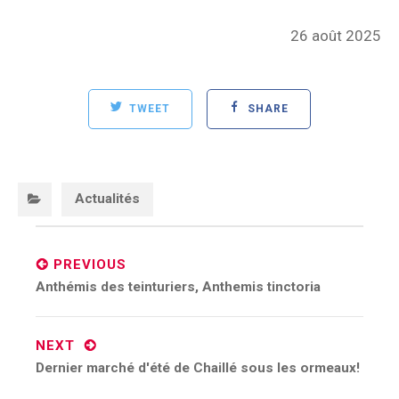
Posted
26 août 2025
on
TWEET
SHARE
Categories:
Actualités
Post
navigation
PREVIOUS
Previous
Anthémis des teinturiers, Anthemis tinctoria
post:
NEXT
Next
Dernier marché d'été de Chaillé sous les ormeaux!
post: