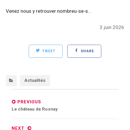
Venez nous y retrouver nombreu-se-s...
Posted
3 juin 2026
on
TWEET
SHARE
Categories:
Actualités
Post
navigation
PREVIOUS
Previous
Le château de Rosnay
post:
NEXT