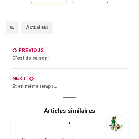
Categories:
Actualités
Post
navigation
PREVIOUS
Previous
C'est de saison!
post:
NEXT
Next
Et en même temps...
post:
Articles similaires