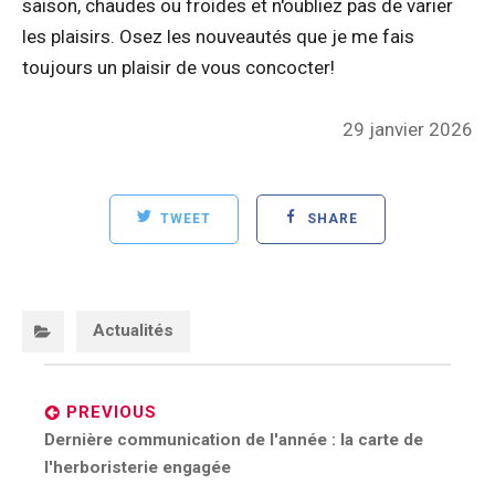
saison, chaudes ou froides et n'oubliez pas de varier
les plaisirs. Osez les nouveautés que je me fais
toujours un plaisir de vous concocter!
Posted
29 janvier 2026
on
TWEET
SHARE
Categories:
Actualités
Post
navigation
PREVIOUS
Previous
Dernière communication de l'année : la carte de
post:
l'herboristerie engagée